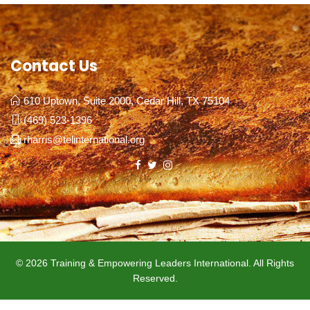
s
N
a
v
Contact Us
i
g
610 Uptown, Suite 2000, Cedar Hill, TX 75104
a
(469) 523-1396
t
rharris@telinternational.org
i
o
n
© 2026 Training & Empowering Leaders International. All Rights
Reserved.